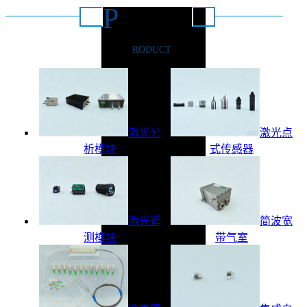
P
推荐产品
RODUCT
激光分
激光点
析模块
式传感器
激光遥
简波宽
测模块
带气室