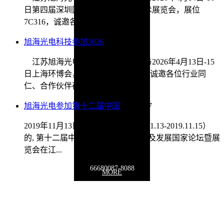
日第四届深圳国际传感器与应用技术展览会，展位
7C316，诚邀各位同仁、合作伙...
旭海光电科技参加2026
2026/4/9
江苏旭海光电科技有限公司将参与2026年4月13日-15
日上海环博会，展位位于E4馆E02，诚邀各位行业同
仁、合作伙伴莅临指导。我...
旭海光电参加第十二届中国
2020/1/17
2019年11月13日，历时三天（2019.11.13-2019.11.15）
的, 第十二届中国在线分析仪器应用及发展国家论坛暨展
览会在江...
66680087-8088
MORE
联系地址：
江苏省徐州市泉山区泉山经济开发区鑫源路贝诺电子产业
园19号楼
Copyright © 2009-2030 www.
optoxuhai
.com