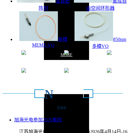
准直器
集成自
阵列
由空间环形器
单模
850nm
MEMS-VO
多模VO
MORE
质量保证
操作简单
安全稳定
灵活高效
节能环保
定义配置
N
新闻动态
EWS
联系方式：0516-
旭海光电参加2026第四
2026/4/9
江苏旭海光电科技有限公司将参与2026年4月14日-16