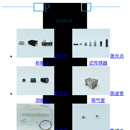
P
推荐产品
RODUCT
激光分
激光点
析模块
式传感器
激光遥
简波宽
测模块
带气室