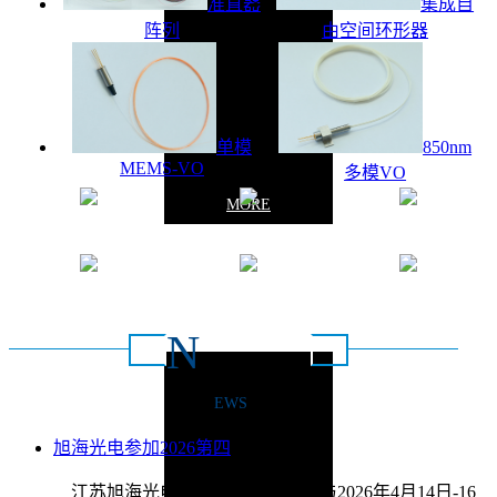
准直器
集成自
阵列
由空间环形器
单模
850nm
MEMS-VO
多模VO
MORE
质量保证
操作简单
安全稳定
灵活高效
节能环保
定义配置
N
新闻动态
EWS
联系方式：0516-
旭海光电参加2026第四
2026/4/9
江苏旭海光电科技有限公司将参与2026年4月14日-16