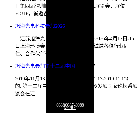
日第四届深圳国际传感器与应用技术展览会，展位
7C316，诚邀各位同仁、合作伙...
旭海光电科技参加2026
2026/4/9
江苏旭海光电科技有限公司将参与2026年4月13日-15
日上海环博会，展位位于E4馆E02，诚邀各位行业同
仁、合作伙伴莅临指导。我...
旭海光电参加第十二届中国
2020/1/17
2019年11月13日，历时三天（2019.11.13-2019.11.15）
的, 第十二届中国在线分析仪器应用及发展国家论坛暨展
览会在江...
66680087-8088
MORE
联系地址：
江苏省徐州市泉山区泉山经济开发区鑫源路贝诺电子产业
园19号楼
Copyright © 2009-2030 www.
optoxuhai
.com