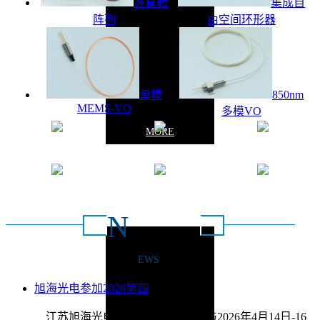
准直器
集成自
阵列
由空间环形器
单模
850nm
MEMS-VO
多模VO
MORE
质量保证
操作简单
安全稳定
灵活高效
节能环保
定义配置
N
新闻动态
EWS
联系方式：0516-
旭海光电参加2026第四
2026/4/9
江苏旭海光电科技有限公司将参与2026年4月14日-16