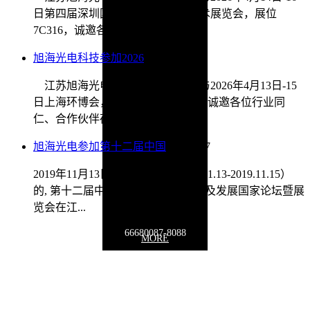
日第四届深圳国际传感器与应用技术展览会，展位
7C316，诚邀各位同仁、合作伙...
旭海光电科技参加2026
2026/4/9
江苏旭海光电科技有限公司将参与2026年4月13日-15
日上海环博会，展位位于E4馆E02，诚邀各位行业同
仁、合作伙伴莅临指导。我...
旭海光电参加第十二届中国
2020/1/17
2019年11月13日，历时三天（2019.11.13-2019.11.15）
的, 第十二届中国在线分析仪器应用及发展国家论坛暨展
览会在江...
66680087-8088
MORE
联系地址：
江苏省徐州市泉山区泉山经济开发区鑫源路贝诺电子产业
园19号楼
Copyright © 2009-2030 www.
optoxuhai
.com