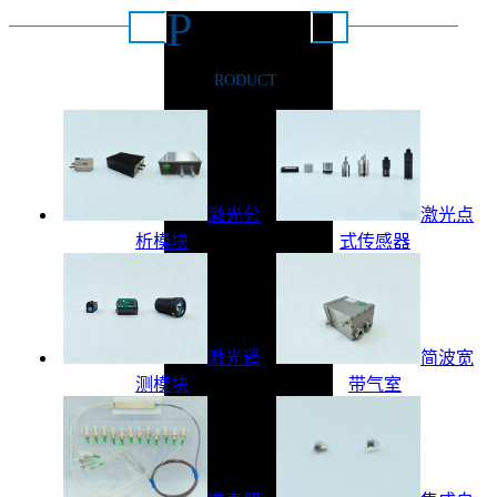
P
推荐产品
RODUCT
激光分
激光点
析模块
式传感器
激光遥
简波宽
测模块
带气室