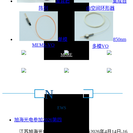
准直器
集成自
阵列
由空间环形器
单模
850nm
MEMS-VO
多模VO
MORE
质量保证
操作简单
安全稳定
灵活高效
节能环保
定义配置
N
新闻动态
EWS
联系方式：0516-
旭海光电参加2026第四
2026/4/9
江苏旭海光电科技有限公司将参与2026年4月14日-16