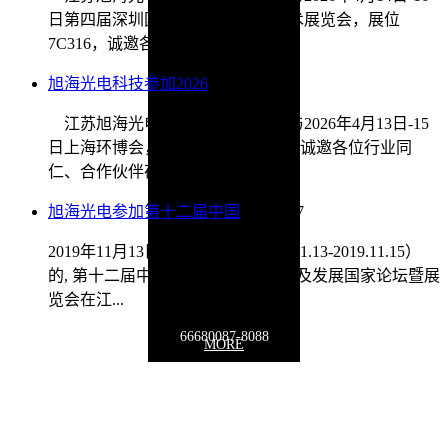
日第四届深圳国际传感器与应用技术展览会，展位
7C316，诚邀各位同仁、合作伙...
旭海光电科技参加2026
2026/4/9
江苏旭海光电科技有限公司将参与2026年4月13日-15
日上海环博会，展位位于E4馆E02，诚邀各位行业同
仁、合作伙伴莅临指导。我...
旭海光电参加第十二届中国
2020/1/17
2019年11月13日，历时三天（2019.11.13-2019.11.15）
的, 第十二届中国在线分析仪器应用及发展国家论坛暨展
览会在江...
66680087-8088
MORE
联系地址：
江苏省徐州市泉山区泉山经济开发区鑫源路贝诺电子产业
园19号楼
Copyright © 2009-2030 www.
optoxuhai
.com