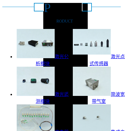
P
推荐产品
RODUCT
激光分
激光点
析模块
式传感器
激光遥
简波宽
测模块
带气室