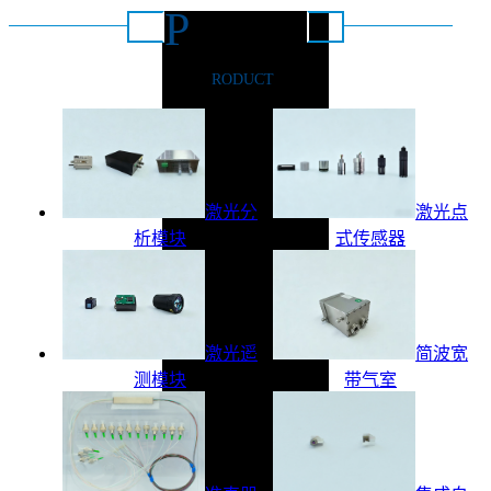
P
推荐产品
RODUCT
激光分
激光点
析模块
式传感器
激光遥
简波宽
测模块
带气室