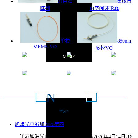
准直器
集成自
阵列
由空间环形器
单模
850nm
MEMS-VO
多模VO
MORE
质量保证
操作简单
安全稳定
灵活高效
节能环保
定义配置
N
新闻动态
EWS
联系方式：0516-
旭海光电参加2026第四
2026/4/9
江苏旭海光电科技有限公司将参与2026年4月14日-16