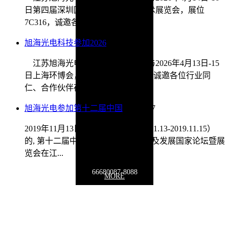
日第四届深圳国际传感器与应用技术展览会，展位
7C316，诚邀各位同仁、合作伙...
旭海光电科技参加2026
2026/4/9
江苏旭海光电科技有限公司将参与2026年4月13日-15
日上海环博会，展位位于E4馆E02，诚邀各位行业同
仁、合作伙伴莅临指导。我...
旭海光电参加第十二届中国
2020/1/17
2019年11月13日，历时三天（2019.11.13-2019.11.15）
的, 第十二届中国在线分析仪器应用及发展国家论坛暨展
览会在江...
66680087-8088
MORE
联系地址：
江苏省徐州市泉山区泉山经济开发区鑫源路贝诺电子产业
园19号楼
Copyright © 2009-2030 www.
optoxuhai
.com