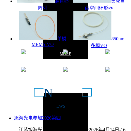
准直器
集成自
阵列
由空间环形器
单模
850nm
MEMS-VO
多模VO
MORE
质量保证
操作简单
安全稳定
灵活高效
节能环保
定义配置
N
新闻动态
EWS
联系方式：0516-
旭海光电参加2026第四
2026/4/9
江苏旭海光电科技有限公司将参与2026年4月14日-16