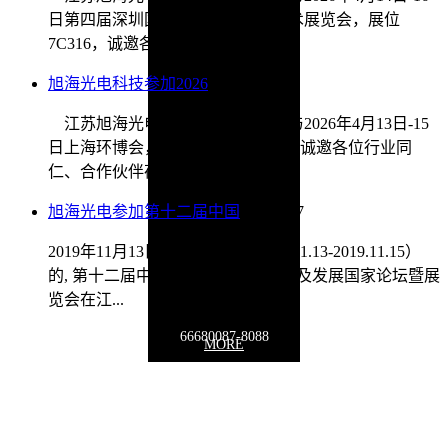
日第四届深圳国际传感器与应用技术展览会，展位
7C316，诚邀各位同仁、合作伙...
旭海光电科技参加2026
2026/4/9
江苏旭海光电科技有限公司将参与2026年4月13日-15
日上海环博会，展位位于E4馆E02，诚邀各位行业同
仁、合作伙伴莅临指导。我...
旭海光电参加第十二届中国
2020/1/17
2019年11月13日，历时三天（2019.11.13-2019.11.15）
的, 第十二届中国在线分析仪器应用及发展国家论坛暨展
览会在江...
66680087-8088
MORE
联系地址：
江苏省徐州市泉山区泉山经济开发区鑫源路贝诺电子产业
园19号楼
Copyright © 2009-2030 www.
optoxuhai
.com