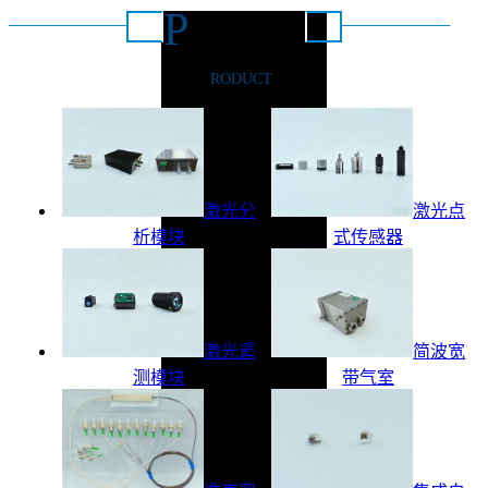
P
推荐产品
RODUCT
激光分
激光点
析模块
式传感器
激光遥
简波宽
测模块
带气室