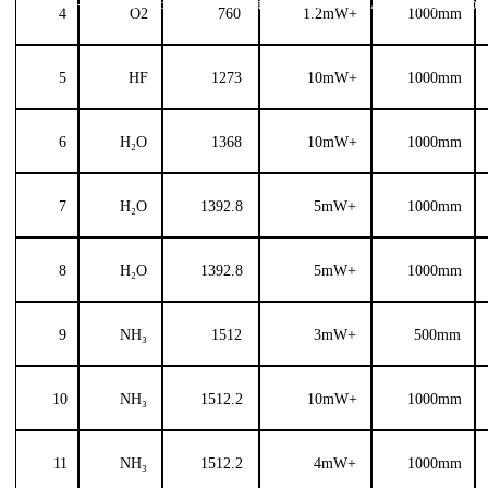
66680087-8088；18665827656 传真：0516-83551317 邮箱：Support
4
O2
760
1.2mW+
1000mm
5
HF
1273
10mW+
1000mm
6
H₂O
1368
10mW+
1000mm
7
H₂O
1392.8
5mW+
1000mm
8
H₂O
1392.8
5mW+
1000mm
9
NH
₃
1512
3mW+
500
mm
10
NH
₃
1512.2
10mW+
1000mm
11
NH
₃
1512.2
4
mW
+
1000mm