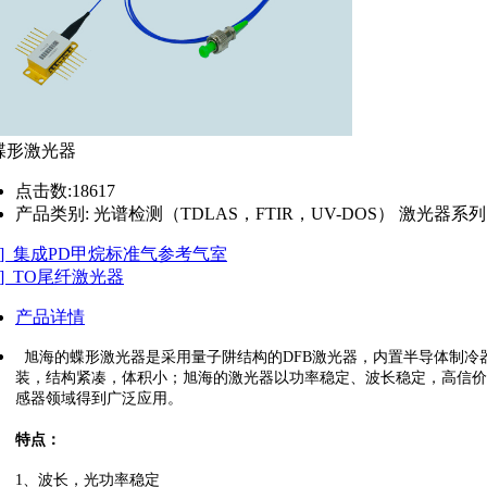
蝶形激光器
点击数:
18617
产品类别:
光谱检测（TDLAS，FTIR，UV-DOS） 激光器系列
←] 集成PD甲烷标准气参考气室
] TO尾纤激光器
产品详情
旭海的蝶形
激光器是采用量子阱结构的
DFB
激光器，内置半导体制冷
装，结构紧凑，体积小；
旭海的
激光器以功率稳定、波长稳定
，
高信价
感器领域得到广泛应用。
特点：
1、
波长，光功率稳定