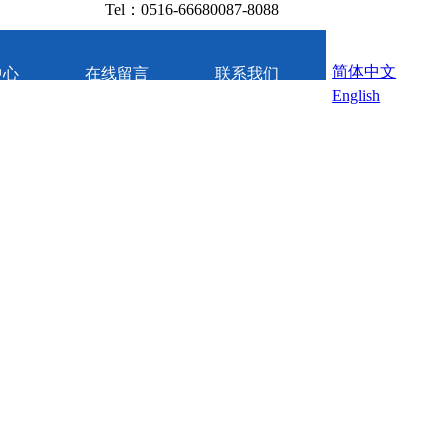
Tel：0516-66680087-8088
简体中文
中心
在线留言
联系我们
English
光谱感知世界
我们拥有顶尖设
计
团队与精良生产设备，为客户提供优质产品和