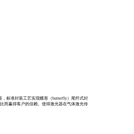
器，标准封装工艺实现蝶形（
butterfly
）尾纤式封
比
而赢得客户的信赖。使得激光器在
气体激光
传