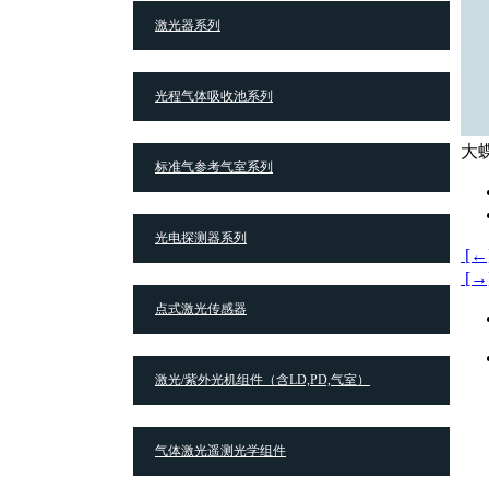
激光器系列
光程气体吸收池系列
大
标准气参考气室系列
光电探测器系列
[
[→
点式激光传感器
激光/紫外光机组件（含LD,PD,气室）
气体激光遥测光学组件