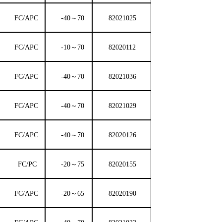
FC
/
APC
-40～70
82021025
FC
/
APC
-10～70
82020112
FC
/
APC
-40～70
82021036
FC
/
APC
-40～70
82021029
FC
/
APC
-40～70
82020126
FC
/
PC
-20～75
82020155
FC
/
APC
-20～65
82020190