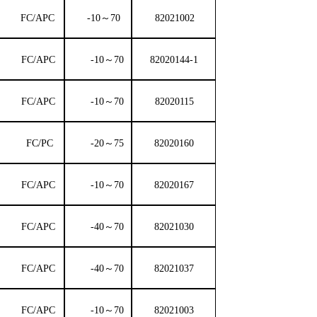
FC
/
APC
-10～70
82021002
FC
/
APC
-10～70
82020144-1
FC
/
APC
-10～70
82020115
FC
/
PC
-20～75
82020160
FC
/
APC
-10～70
82020167
FC
/
APC
-40～70
82021030
FC
/
APC
-40～70
82021037
FC
/
APC
-10～70
82021003