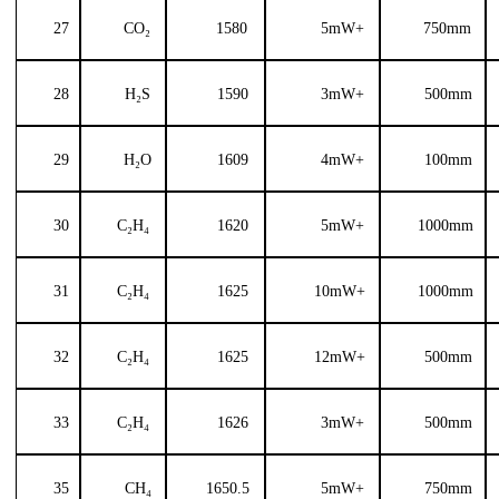
27
CO
₂
1580
5mW+
750
mm
28
H₂S
1590
3
mW
+
500
mm
29
H₂O
1609
4
mW
+
100mm
30
C₂H₄
1620
5
mW
+
1000mm
31
C₂H₄
1625
10mW+
1000mm
32
C₂H₄
1625
12mW+
500
mm
33
C₂H₄
1626
3
mW
+
500
mm
35
CH
₄
1650.5
5
mW
+
750
mm