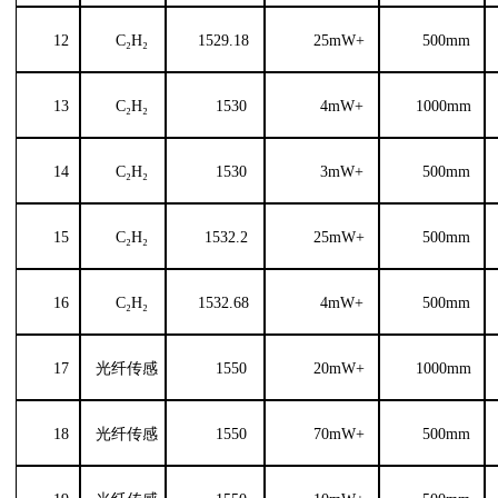
12
C₂H₂
1529.18
25
mW
+
500
mm
13
C₂H₂
1530
4
mW
+
1000mm
14
C₂H₂
1530
3mW+
500
mm
15
C₂H₂
1532.2
25
mW
+
500
mm
16
C₂H₂
1532.68
4
mW
+
500
mm
17
光纤传感
1550
20
mW
+
1000mm
18
光纤传感
1550
70
mW
+
500
mm