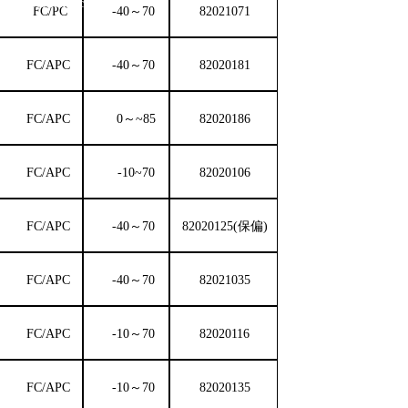
@optoxuhai.com
FC
/
PC
-40～70
82021071
FC
/
APC
-40～70
82020181
FC
/
APC
0～~85
82020186
FC
/
APC
-10~70
82020106
FC
/
APC
-40～70
82020125(保偏)
FC
/
APC
-40～70
82021035
FC
/
APC
-10～70
82020116
FC
/
APC
-10～70
82020135