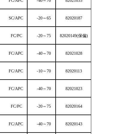
FC
/
APC
-40～70
82021033
SC
/
APC
-20～65
82020187
FC
/
PC
-20～75
82020149(保偏)
FC
/
APC
-40～70
82021028
FC
/
APC
-10～70
82020113
FC
/
APC
-40～70
82021023
FC
/
PC
-20～75
82020164
FC
/
APC
-40～70
82020143