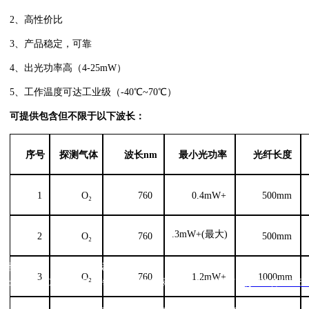
2、
高
性价
比
3、
产品稳定，可靠
4、
出光功率高（4-25mW）
5、
工作温度可达工业级（
-40℃~70℃）
可提供包含但不限于以下波长：
序号
探测气体
波长
nm
最小光功率
光纤长度
1
O₂
760
0.4
mW
+
500
mm
.3mW+(最大)
2
O₂
760
500
mm
线留言
联系我们
3
O₂
760
1.2mW+
1000mm
Copyright
©
2009，江苏旭海光电科技有限公司，版权所有，
苏ICP备18058