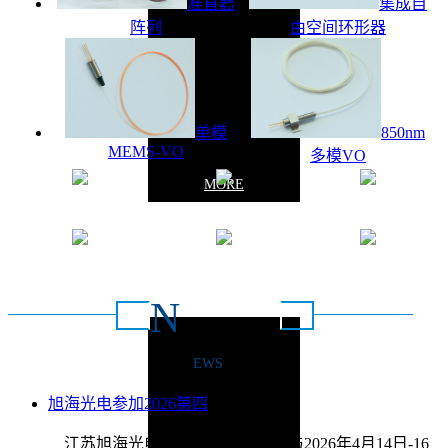
准直器
集成自
阵列
由空间环形器
单模
850nm
MEMS-VO
多模VO
MORE
质量保证
操作简单
安全稳定
灵活高效
节能环保
定义配置
N
新闻动态
EWS
联系方式：0516-
旭海光电参加2026第四
2026/4/9
江苏旭海光电科技有限公司将参与2026年4月14日-16