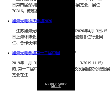
日第四届深圳国际传感器与应用技术展览会，展位
7C316，诚邀各位同仁、合作伙...
旭海光电科技参加2026
2026/4/9
江苏旭海光电科技有限公司将参与2026年4月13日-15
日上海环博会，展位位于E4馆E02，诚邀各位行业同
仁、合作伙伴莅临指导。我...
旭海光电参加第十二届中国
2020/1/17
2019年11月13日，历时三天（2019.11.13-2019.11.15）
的, 第十二届中国在线分析仪器应用及发展国家论坛暨展
览会在江...
66680087-8088
MORE
联系地址：
江苏省徐州市泉山区泉山经济开发区鑫源路贝诺电子产业
园19号楼
Copyright © 2009-2030 www.
optoxuhai
.com