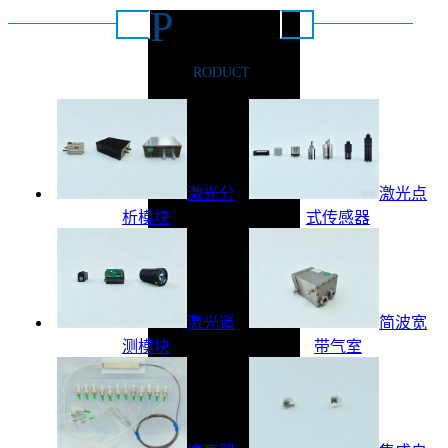
P
推荐产品
RODUCT
激光分
激光点
析模块
式传感器
激光遥
简波宽
测模块
带气室